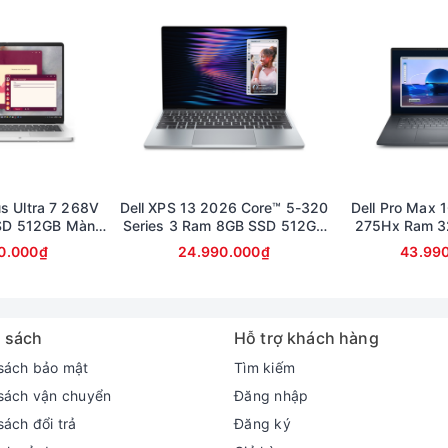
us Ultra 7 268V
Dell XPS 13 2026 Core™ 5-320
Dell Pro Max 1
SD 512GB Màn
Series 3 Ram 8GB SSD 512GB
275Hx Ram 3
llHD Touch
Màn 13.4inch 2K cảm ứng
Card RTX 100
0.000₫
24.990.000₫
43.99
FullHD (bảo 
 sách
Hỗ trợ khách hàng
sách bảo mật
Tìm kiếm
sách vận chuyển
Đăng nhập
sách đổi trả
Đăng ký