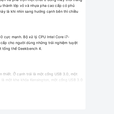
ấu thành lớp vỏ và nhựa pha cao cấp có phủ
ày là khi nhìn sang hướng cạnh bên thì chiều
 cực mạnh. Bộ xử lý CPU Intel Core i7-
ấp cho người dùng những trải nghiệm tuyệt
ất tổng thể Geekbench 4.
thiết. Ở cạnh trái là một cổng USB 3.0, một
 là một khe khóa Kensington, một cổng USB 3.0
ang lại cho người dùng sự trải nghiệm tuyệt vời
sẽ giúp người dùng dễ dàng quan sát màn hình