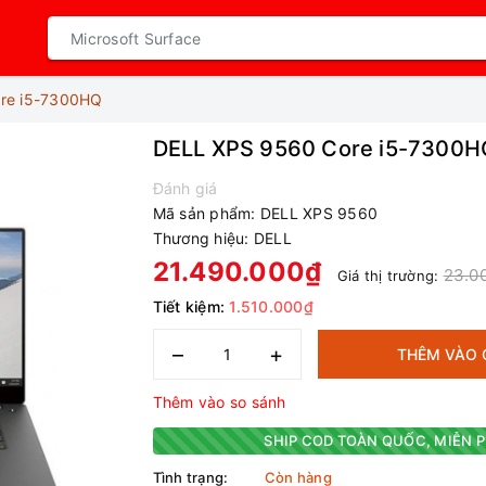
re i5-7300HQ
DELL XPS 9560 Core i5-7300H
Đánh giá
Mã sản phẩm:
DELL XPS 9560
Thương hiệu:
DELL
21.490.000₫
23.0
Giá thị trường:
Tiết kiệm:
1.510.000₫
–
+
THÊM VÀO 
Thêm vào so sánh
SHIP COD TOÀN QUỐC, MIỄN P
Tình trạng:
Còn hàng