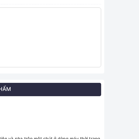
PHẨM
iện và pha trộn một chút ở dòng máy thời trang