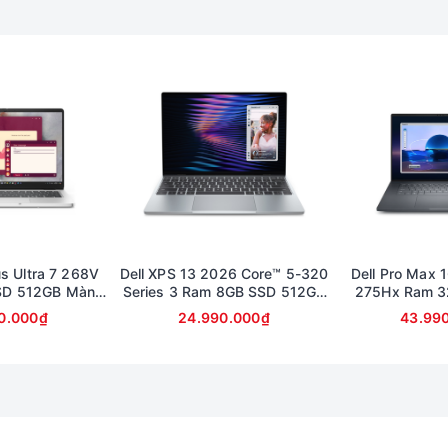
g rãi và khá bằng phẳng . Hành trình của phím là 1,4mm cùng lự
p hỗ trợ mọi thao tác đa điểm trên windows 10 đem lại sự tương tá
đẳng cấp . Hãy liên hệ với
Xrazer
để nhận giá ưu đãi cho dòng 
us Ultra 7 268V
Dell XPS 13 2026 Core™ 5-320
Dell Pro Max 1
SD 512GB Màn
Series 3 Ram 8GB SSD 512GB
275Hx Ram 3
llHD Touch
Màn 13.4inch 2K cảm ứng
Card RTX 100
0.000₫
24.990.000₫
43.99
FullHD (bảo 