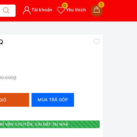
0
0
Tài khoản
Yêu thích
Q
00.000₫
MUA TRẢ GÓP
GIỎ
HÍ VẬN CHUYỂN, CÀI ĐẶT TẠI NHÀ