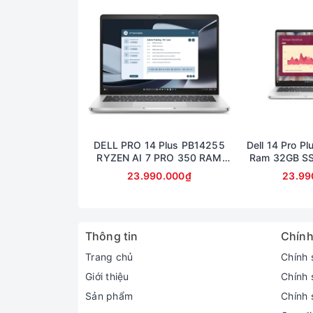
DELL PRO 14 Plus PB14255
Dell 14 Pro Pl
RYZEN AI 7 PRO 350 RAM
Ram 32GB S
32GB SSD 512GB AMD
14inch Fu
23.990.000₫
23.99
RADEON 860M GRAPHICS
MÀN 14inch FullHD+
Thông tin
Chính
Trang chủ
Chính 
Giới thiệu
Chính 
Sản phẩm
Chính 