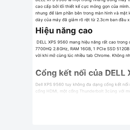
cao cấp bởi lối thiết kế cực mỏng gọn của mình
nhung để làm phần bên trong màn hình và mặt ló
dày của máy đã giảm rõ rệt từ 2.3cm ban đầu x
Hiệu năng cao
DELL XPS 9560 mang hiệu năng rất cao trong d
7700HQ 2.8GHz, RAM 16GB, 1 PCIe SSD 512GB 
vời khi mở cùng lúc nhiều tab Chrome. Không nhữ
Cổng kết nối của DELL
Dell XPS 9560 tuy không đa dạng cổng kết nối 
cổng HDMI, một cổng Thunderbolt 3cùng với mộ
và một đầu đọc thẻ SD.
Màn hình 4K siêu đẹp
Màn hình của Dell XPS 9560 là màn hình 4K cỡ 15
khi chơi game, đọc truyện, xem phim,… Độ sáng