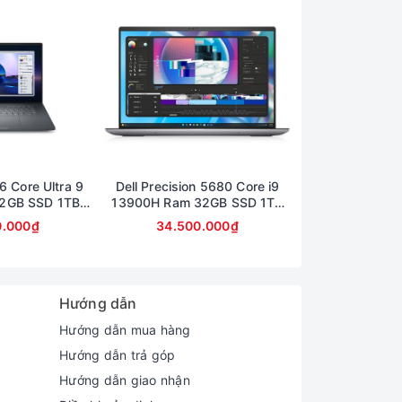
6 Core Ultra 9
Dell Precision 5680 Core i9
Dell Precision
2GB SSD 1TB
13900H Ram 32GB SSD 1TB
13850Hx Ra
0 Màn 16inch
Card A2000 Màn 16inch FullHD
512GB Card A
0.000₫
34.500.000₫
29.490
hành 6 tháng)
16inch 
Hướng dẫn
Hướng dẫn mua hàng
Hướng dẫn trả góp
Hướng dẫn giao nhận