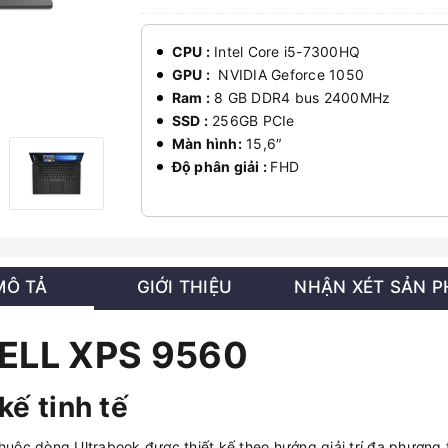
CPU :
Intel Core i5-7300HQ
GPU :
NVIDIA Geforce 1050
Ram :
8 GB DDR4 bus 2400MHz
SSD :
256GB PCIe
Màn hình:
15,6″
Độ phân giải :
FHD
MÔ TẢ
GIỚI THIỆU
NHẬN XÉT SẢN 
 DELL XPS 9560
kế tinh tế
ộc dòng Ultrabook được thiết kế theo hướng giải trí đa phương t