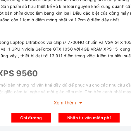
. Sản phẩm sở hữu thiết kế vỏ kim loại nguyên khối xung quanh c
t bàn phím được làm bằng kim loại. Điều đặc biệt của dòng máy n
uống còn 1.1cm ở điểm mỏng nhất và 1.7cm ở điểm dày nhất .
òng Laptop Ultrabook với chip i7 7700HQ chuẩn và VGA GTX 1050
và 1 GPU Nvidia GeForce GTX 1050 với 4GB VRAM XPS 15 cung c
ng vậy , thiết bị đạt tới 13.911 điểm trong việc kiểm tra hiệu su
 XPS 9560
mỗi bên nhưng nó vẫn khá đầy đủ để phục vụ cho các nhu cầu cần 
t giắc cắm tai nghe và một giắc cắm mic. Còn bên cạnh phải máy
Xem thêm
Chỉ đường
Nhận tư vấn miễn phí
,6 inch đem lại chất lượng hình ảnh cực kì rõ nét và chân thực m
 màn hình của sản phẩm lên tới 282 nit, cao hơn mức trung bình 