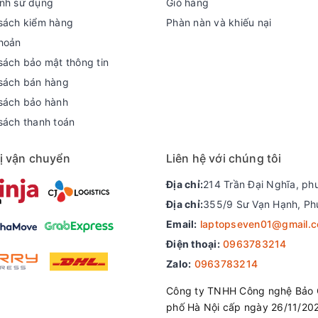
nh sử dụng
Giỏ hàng
sách kiểm hàng
Phàn nàn và khiếu nại
hoản
sách bảo mật thông tin
sách bán hàng
sách bảo hành
sách thanh toán
ị vận chuyển
Liên hệ với chúng tôi
Địa chỉ:
214 Trần Đại Nghĩa, ph
Địa chỉ:
355/9 Sư Vạn Hạnh, Ph
Email:
laptopseven01@gmail.
Điện thoại:
0963783214
Zalo:
0963783214
Công ty TNHH Công nghệ Bảo 
phố Hà Nội cấp ngày 26/11/20