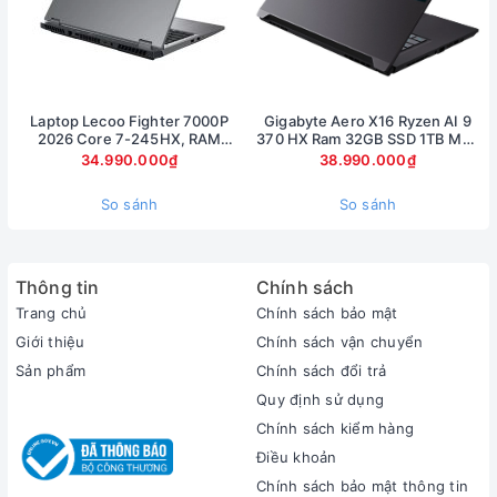
máy đem lại những trải nghiệm tuyệt vời cho người sử dụng.
Laptop Lecoo Fighter 7000P
Gigabyte Aero X16 Ryzen AI 9
2026 Core 7-245HX, RAM
370 HX Ram 32GB SSD 1TB Màn
16GB, SSD 512GB, RTX 5060
hình 16inch 2.5K RTX 5070 8Gb
34.990.000₫
38.990.000₫
8GB, màn 16 inch 2.5K 180Hz
So sánh
So sánh
Cổng kết nối hiện đại
Thông tin
Chính sách
Trang chủ
Chính sách bảo mật
Dell Precision 5520 bao gồm 01 cổng USB 3.1 Gen2, 02 USB
Giới thiệu
Chính sách vận chuyển
3.0 / 3.1 Gen1, 01 Thunderbolt, Khóa Kensington, kết nối âm
Sản phẩm
Chính sách đổi trả
thanh loa kết hợp, máy đọc thẻ.
Quy định sử dụng
Màn hình siêu mỏng
Chính sách kiểm hàng
Điều khoản
Dell Precision 5520 mang lại những trải nghiệm thú vị cho
Chính sách bảo mật thông tin
người dùng với thiết kế màn hình có viền siêu mỏng (Infinity