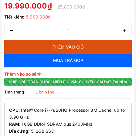
19.990.000₫
25.890.000₫
Tiết kiệm:
5.900.000₫
–
+
THÊM VÀO GIỎ
MUA TRẢ GÓP
Thêm vào so sánh
SHIP COD TOÀN QUỐC, MIỄN PHÍ VẬN CHUYỂN, CÀI ĐẶT TẠI NHÀ
Tình trạng:
Còn hàng
CPU:
Intel® Core i7-7820HQ Processor 8M Cache, up to
3.90 GHz
RAM
: 16GB DDR4 SDRAM bus 2400MHz
Đĩa cứng
: 512GB SSD