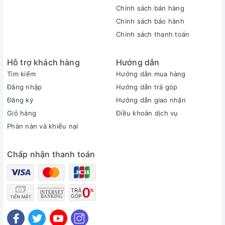
Chính sách bán hàng
Edge) gần như không còn phân định đâu là viền và màn hình
Chính sách bảo hành
của Laptop. Màn hình 14 inch nhưng có chiều sâu lên tới 15.6
Chính sách thanh toán
inch.
Dell Precision sở hữu dòng màn hình công nghệ cao cấp
nhất hiện nay - 4K HD IGZO đa điểm cảm ứng, hơn 8 triệu
Hỗ trợ khách hàng
Hướng dẫn
điểm ảnh mang đến những hình ảnh sắc nét , chân thực đến
Tìm kiếm
Hướng dẫn mua hàng
từng chi tiết . Mức độ sáng máy trạm này phát ra lên đến 335
Đăng nhập
Hướng dẫn trả góp
nits, bạn sẽ không phải lo lắng khi trải nghiệm nghiêm ở
Đăng ký
Hướng dẫn giao nhận
không gian không đủ sáng.
Giỏ hàng
Điều khoản dịch vụ
Phàn nàn và khiếu nại
Chấp nhận thanh toán