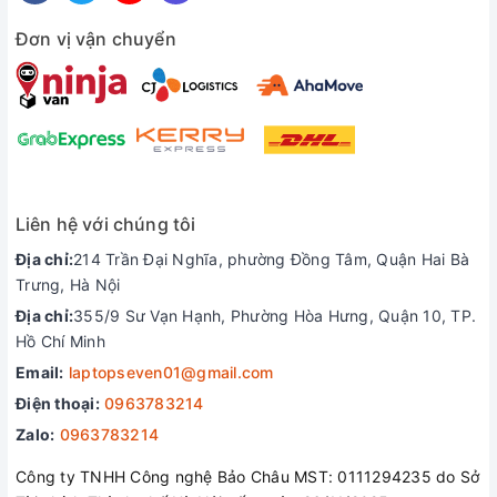
Bàn phím và Touchpad
Đơn vị vận chuyển
Bàn phím của Dell Precision 5520 là bàn phím Chiclet có đèn
chiếu sáng, các phím bấm chắc chắn, nút phím cứng cáp, rất
nhạy và layout phím hợp lý nên dễ sử dụng.
Touchpad trên Dell Precision 5520 rộng rãi và thoải mái, cảm
giác di rất tốt trên Windows 10 và hỗ trợ cảm ứng đa điểm
đạt tiêu chuẩn Window Precision
Liên hệ với chúng tôi
Kết luận : Dell Latitude E7390 là một chiếc laptop tuyệt vời!
Địa chỉ:
214 Trần Đại Nghĩa, phường Đồng Tâm, Quận Hai Bà
Hãy liên hệ với
Xrazer
để nhận giá ưu đãi cho dòng Dell
Trưng, Hà Nội
Precision 5520 này nha.
Địa chỉ:
355/9 Sư Vạn Hạnh, Phường Hòa Hưng, Quận 10, TP.
Liên hệ ngay với đội ngũ hỗ trợ để được tư vấn chi tiết về
Hồ Chí Minh
sản phẩm
Email:
laptopseven01@gmail.com
Xrazer.vn- Hệ thống bán lẻ laptop hàng đầu
Điện thoại:
0963783214
Zalo:
0963783214
Công ty TNHH Công nghệ Bảo Châu MST: 0111294235 do Sở