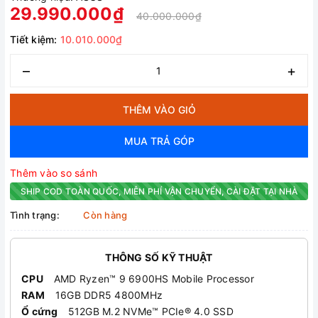
29.990.000₫
40.000.000₫
Tiết kiệm:
10.010.000₫
–
+
THÊM VÀO GIỎ
MUA TRẢ GÓP
Thêm vào so sánh
SHIP COD TOÀN QUỐC, MIỄN PHÍ VẬN CHUYỂN, CÀI ĐẶT TẠI NHÀ
Tình trạng:
Còn hàng
THÔNG SỐ KỸ THUẬT
CPU
AMD Ryzen™ 9 6900HS Mobile Processor
RAM
16GB DDR5 4800MHz
Ổ cứng
512GB M.2 NVMe™ PCIe® 4.0 SSD