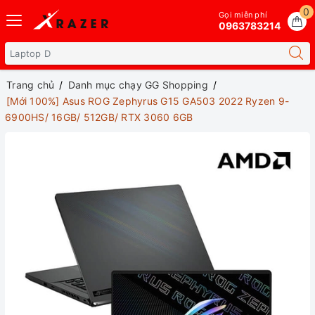
0
Gọi miễn phí
0963783214
Trang chủ
Danh mục chạy GG Shopping
[Mới 100%] Asus ROG Zephyrus G15 GA503 2022 Ryzen 9-
6900HS/ 16GB/ 512GB/ RTX 3060 6GB