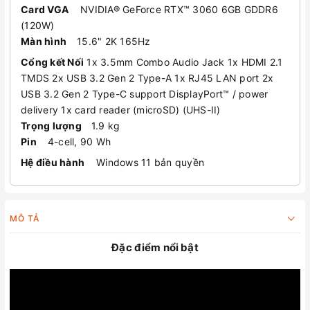
Card VGA
NVIDIA® GeForce RTX™ 3060 6GB GDDR6
(120W)
Màn hình
15.6" 2K 165Hz
Cổng kết Nối
1x 3.5mm Combo Audio Jack 1x HDMI 2.1
TMDS 2x USB 3.2 Gen 2 Type-A 1x RJ45 LAN port 2x
USB 3.2 Gen 2 Type-C support DisplayPort™ / power
delivery 1x card reader (microSD) (UHS-II)
Trọng lượng
1.9 kg
Pin
4-cell, 90 Wh
Hệ điều hành
Windows 11 bản quyền
MÔ TẢ
Đặc điểm nổi bật