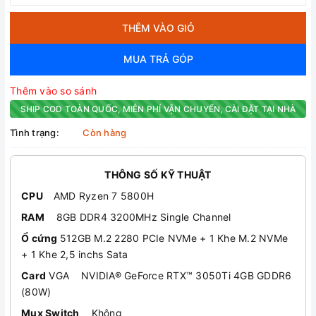
THÊM VÀO GIỎ
MUA TRẢ GÓP
Thêm vào so sánh
SHIP COD TOÀN QUỐC, MIỄN PHÍ VẬN CHUYỂN, CÀI ĐẶT TẠI NHÀ
Tình trạng:
Còn hàng
THÔNG SỐ KỸ THUẬT
CPU
AMD Ryzen 7 5800H
RAM
8GB DDR4 3200MHz Single Channel
Ổ cứng
512GB M.2 2280 PCIe NVMe + 1 Khe M.2 NVMe
+ 1 Khe 2,5 inchs Sata
Card
VGA NVIDIA® GeForce RTX™ 3050Ti 4GB GDDR6
(80W)
Mux Switch
Không