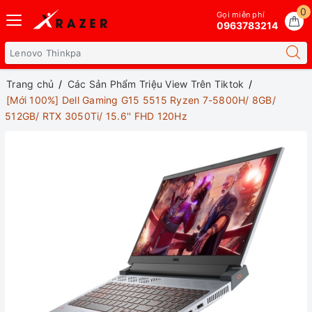
0
Gọi miễn phí
0963783214
Trang chủ
Các Sản Phẩm Triệu View Trên Tiktok
[Mới 100%] Dell Gaming G15 5515 Ryzen 7-5800H/ 8GB/
512GB/ RTX 3050Ti/ 15.6'' FHD 120Hz