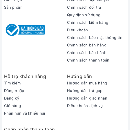
Sản phẩm
Chính sách đổi trả
Quy định sử dụng
Chính sách kiểm hàng
Điều khoản
Chính sách bảo mật thông tin
Chính sách bán hàng
Cấu hình
Chính sách bảo hành
Chính sách thanh toán
G15 AMD, được tích hợp APU Ryzen 7 5800H
APU Ryzen 7 5800H có xung cơ cơ sở 3.2 GHz có thể tăng
Hỗ trợ khách hàng
Hướng dẫn
tới 4,4 GHz
Tìm kiếm
Hướng dẫn mua hàng
G15 5515 sử dụng RAM có dung lượng 8GB, DDR4, 3200MHz
Đăng nhập
Hướng dẫn trả góp
Phiên bản G15 5515 trang bị GPU GeForce RTX 3050Ti 4GB
Đăng ký
Hướng dẫn giao nhận
Giỏ hàng
Điều khoản dịch vụ
Phàn nàn và khiếu nại
Chấp nhận thanh toán