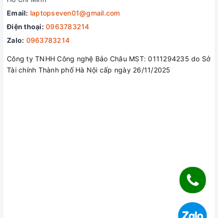
Email:
laptopseven01@gmail.com
Điện thoại:
0963783214
Zalo:
0963783214
Công ty TNHH Công nghệ Bảo Châu MST: 0111294235 do Sở
Tài chính Thành phố Hà Nội cấp ngày 26/11/2025
Sự tiến bộ mới nhất về thiết kế tản nhiệt giúp cho máy mát
hơn và luôn giữ được tốc độ xung nhịp cao khi chơi game
cũng như chạy các ứng dụng nặng nhất.
Công nghệ Game Shift: Tăng cường sức mạnh cho bạn khi
việc chơi game trở nên quan trọng chỉ bằng một thao tác