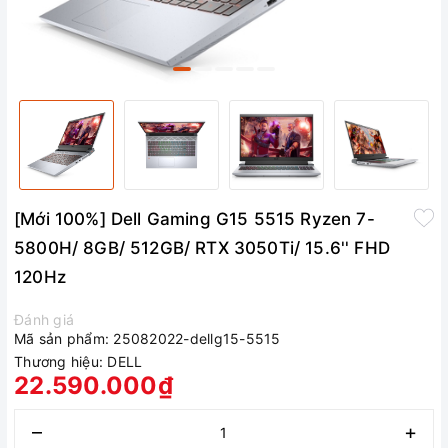
[Mới 100%] Dell Gaming G15 5515 Ryzen 7-
5800H/ 8GB/ 512GB/ RTX 3050Ti/ 15.6'' FHD
120Hz
Đánh giá
Mã sản phẩm:
25082022-dellg15-5515
Thương hiệu:
DELL
22.590.000₫
–
+