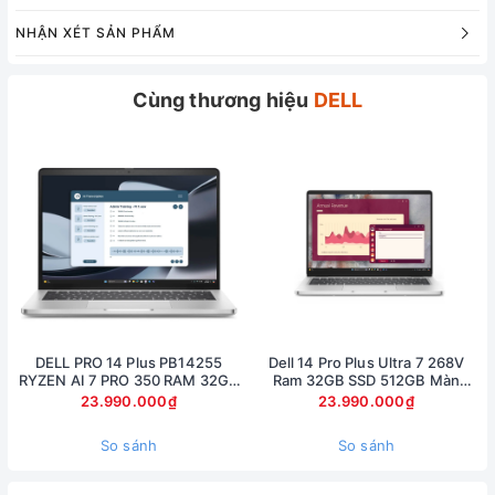
NHẬN XÉT SẢN PHẨM
Cùng thương hiệu
DELL
Thiết kế
DELL PRO 14 Plus PB14255
Dell 14 Pro Plus Ultra 7 268V
RYZEN AI 7 PRO 350 RAM 32GB
Ram 32GB SSD 512GB Màn
Dell đã đổi tên gọi của dòng laptop gaming mới của mình là
SSD 512GB AMD RADEON 860M
14inch FullHD Touch
23.990.000₫
23.990.000₫
Dell Gaming G15.
GRAPHICS MÀN 14inch FullHD+
Dòng Gaming G15 2021 mới của Dell có thiết kế hơi hướng
So sánh
So sánh
dòng Gaming cao cấp.