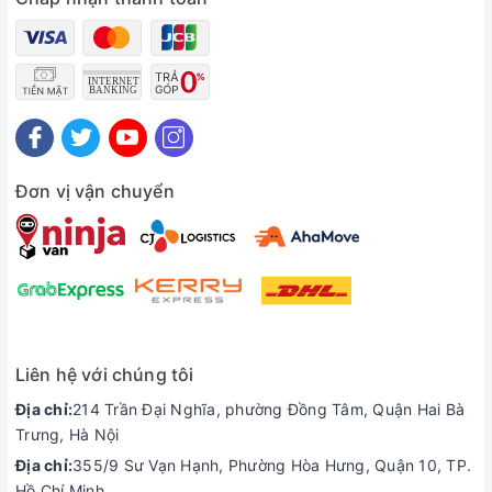
Đơn vị vận chuyển
Tản nhiệt
Thiết kế tản nhiệt lấy cảm hứng từ Alienware kết hợp hệ
thống hút gió kép từ phía trên bàn phím và phía dưới của
G15. Sau đó, không khí này được thoát ra ngoài qua bốn lỗ
Liên hệ với chúng tôi
thông hơi nằm ở hai bên và phía sau để tối đa hóa luồng
không khí qua các ống đồng để làm mát và tản nhiệt tối ưu.
Địa chỉ:
214 Trần Đại Nghĩa, phường Đồng Tâm, Quận Hai Bà
Trưng, Hà Nội
Địa chỉ:
355/9 Sư Vạn Hạnh, Phường Hòa Hưng, Quận 10, TP.
Hồ Chí Minh