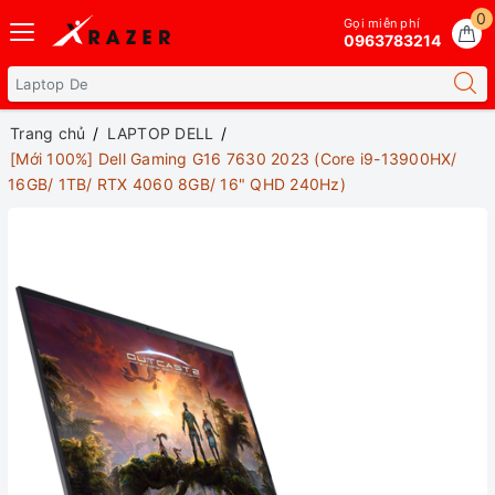
0
Gọi miễn phí
0963783214
Trang chủ
LAPTOP DELL
[Mới 100%] Dell Gaming G16 7630 2023 (Core i9-13900HX/
16GB/ 1TB/ RTX 4060 8GB/ 16" QHD 240Hz)