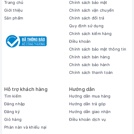
Trang chủ
Chính sách bảo mật
Command Center, hỗ trợ cho người dùng làm việc trong điều
kiện thiếu sáng một cách thuận lợi, cho bạn những thao tác
Giới thiệu
Chính sách vận chuyển
nhanh nhạy và chính xác.
Sản phẩm
Chính sách đổi trả
Quy định sử dụng
Chính sách kiểm hàng
Điều khoản
Chính sách bảo mật thông tin
Chính sách bán hàng
Chính sách bảo hành
Chính sách thanh toán
Hỗ trợ khách hàng
Hướng dẫn
Tìm kiếm
Hướng dẫn mua hàng
Đăng nhập
Hướng dẫn trả góp
Cũng giống như phiên bản tiền nhiệm Dell G16 7620
Đăng ký
Hướng dẫn giao nhận
Touchpad của chiếc Dell Gaming G16 2023 được phủ lớp kính
Giỏ hàng
Điều khoản dịch vụ
với kích thước lớn hơn phiên bản được thiết kế trên chiếc Dell
Phàn nàn và khiếu nại
Gaming G15, đem lại trải nghiệm thoải mái, độ phản hồi tốt