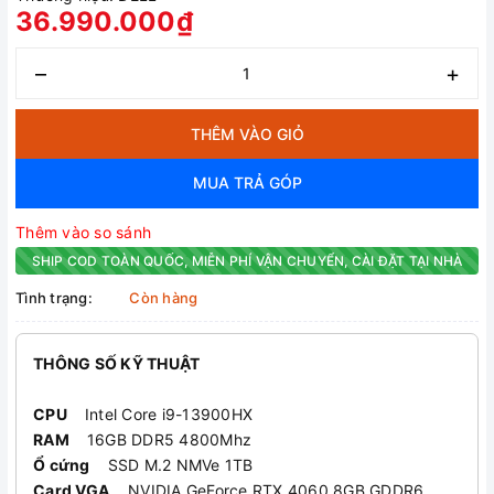
36.990.000₫
–
+
THÊM VÀO GIỎ
MUA TRẢ GÓP
Thêm vào so sánh
SHIP COD TOÀN QUỐC, MIỄN PHÍ VẬN CHUYỂN, CÀI ĐẶT TẠI NHÀ
Tình trạng:
Còn hàng
THÔNG SỐ KỸ THUẬT
CPU
Intel Core i9-13900HX
RAM
16GB DDR5 4800Mhz
Ổ cứng
SSD M.2 NMVe 1TB
Card VGA
NVIDIA GeForce RTX 4060 8GB GDDR6