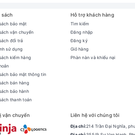
g hài lòng. Theo Dell cho biết, nó được làm từ chất liệu mylar mị
trước đây. Điều này đồng nghĩa với việc người dùng có thêm nhiều
 sách
Hỗ trợ khách hàng
sách bảo mật
Tìm kiếm
sách vận chuyển
Đăng nhập
435 2 in 1 (2023) lại được nhà sản xuất trang bị khá ít cổng kết
sách đổi trả
Đăng ký
sản xuất hướng tới sự mỏng nhẹ, để tối ưu trải nghiệm người dùng.
nh sử dụng
Giỏ hàng
n sẽ có bộ những cổng kết nối như:
sách kiểm hàng
Phàn nàn và khiếu nại
ted over HDMI is 1920×1080 @60Hz. No 4K2K output.)
hoản
y)
sách bảo mật thông tin
sách bán hàng
sách bảo hành
gay đội ngũ hỗ trợ để nhận bộ quà tặ
sách thanh toán
ị vận chuyển
Liên hệ với chúng tôi
Địa chỉ:
214 Trần Đại Nghĩa, ph
Địa chỉ:
355/9 Sư Vạn Hạnh, Ph