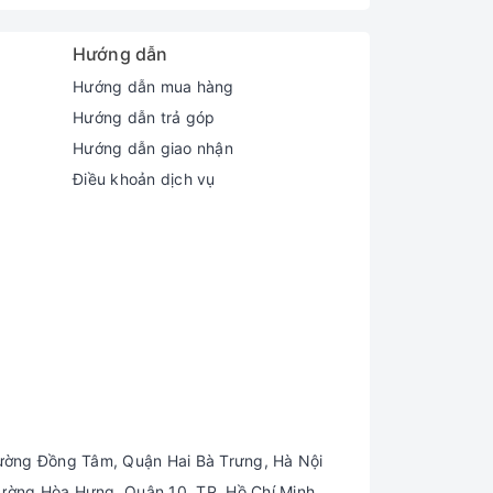
n màn. Đặc biệt, bàn di chuột được hoàn thiện
 không gian trải nghiệm hơn, nhất là khi thực
Hướng dẫn
Hướng dẫn mua hàng
Hướng dẫn trả góp
 nối. Công tâm mà nói nó không được đa dạng như
Hướng dẫn giao nhận
Điều khoản dịch vụ
ng hấp dẫn
ường Đồng Tâm, Quận Hai Bà Trưng, Hà Nội
ường Hòa Hưng, Quận 10, TP. Hồ Chí Minh