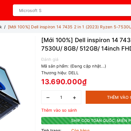
k
[Mới 100%] Dell inspiron 14 7435 2 in 1 (2023) Ryzen 5-753
[Mới 100%] Dell inspiron 14 743
7530U/ 8GB/ 512GB/ 14inch FH
Đánh giá
Mã sản phẩm:
(Đang cập nhật...)
Thương hiệu:
DELL
13.690.000₫
–
+
THÊM VÀO 
Thêm vào so sánh
SHIP COD TOÀN QUỐC, MIỄN P
Tình trạng:
Còn hàng