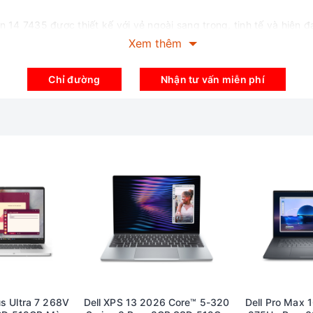
ron 14 7435 được thiết kế với vẻ ngoài sang trọng, tinh tế và hiện 
 nắm. Tổng thể máy tính hoàn thiện bằng lớp sơn màu xanh lam t
Xem thêm
 mỉ bởi những đường cắt CNC thường thấy ở các dòng laptop cao 
Chỉ đường
Nhận tư vấn miễn phí
g nổi bật và mềm mại.
phải kể đến thiết kế bản lề linh hoạt và chăc chắn cho khả năng
Mang đến sự thuận tiện hơn trong quá trình giải trí, xem phim,…
hối nên trọng lượng Dell Inspiron khá nặng so với các đối thủ tro
 dòng laptop mỏng nhẹ trên thị trường. Chỉ với khối lượng 1.63k
ể thoải mái bỏ vào túi xách để mang theo chiếc máy tính xách tay
 1 với màn hình 14 inch cảm ứng cung cấp độ phân giả tớii FHD+ (19
 của dòng laptop Dell Inspiron.
gian trải nghiệm hơn cho người dùng khi làm việc, lướt web hay ne
ạt mức tối đa 282 nits. Độ bao phủ 66% gam sRGB.
us Ultra 7 268V
Dell XPS 13 2026 Core™ 5-320
Dell Pro Max 1