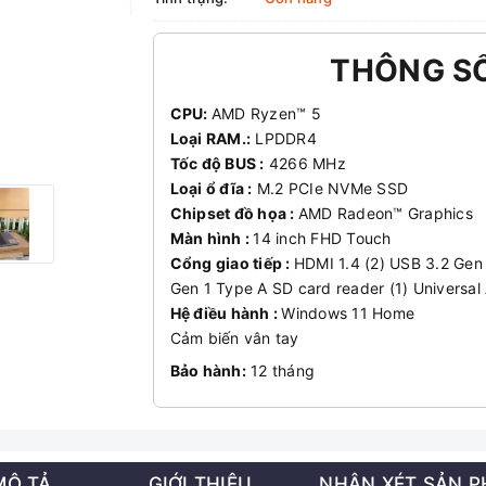
THÔNG S
CPU:
AMD Ryzen™ 5
Loại RAM.:
LPDDR4
Tốc độ BUS :
4266 MHz
Loại ổ đĩa :
M.2 PCIe NVMe SSD
Chipset đồ họa :
AMD Radeon™ Graphics
Màn hình :
14 inch FHD Touch
Cổng giao tiếp :
HDMI 1.4 (2) USB 3.2 Gen
Gen 1 Type A SD card reader (1) Universal
Hệ điều hành :
Windows 11 Home
Cảm biến vân tay
Bảo hành:
12 tháng
MÔ TẢ
GIỚI THIỆU
NHẬN XÉT SẢN 