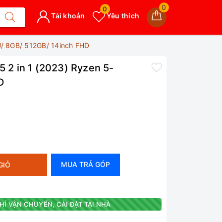
0
0
Tài khoản
Yêu thích
0U/ 8GB/ 512GB/ 14inch FHD
5 2 in 1 (2023) Ryzen 5-
D
MUA TRẢ GÓP
GIỎ
HÍ VẬN CHUYỂN, CÀI ĐẶT TẠI NHÀ