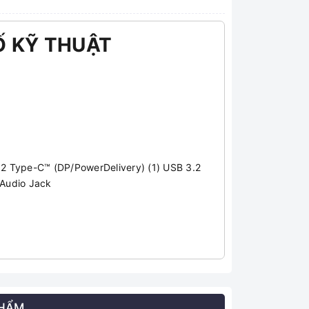
Ố KỸ THUẬT
 2 Type-C™ (DP/PowerDelivery) (1) USB 3.2
 Audio Jack
PHẨM