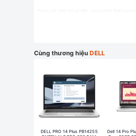
Trong vài năm trở lại đây, ngoại hình Dell Inspi
nhôm cứng cáp, cho cảm giác chắc tay khi cầm
nổi bật.
Các góc cạnh máy tính được cắt vát vô cùng tỉ
touchpad cũng được bo tròn xung quanh vô cùn
Điểm đặc biệt của chiếc máy tính xách tay này 
Cùng thương hiệu
DELL
dễ dàng gập nó thành một chiếc máy tính bảng. 
Vì được hoàn thiện bằng chất liệu nhôm nguyên k
bền và cầm chắc tay, không hề bị ọp ẹp như các
đây không phải là vấn đề quá lớn. Bạn vẫn có th
Màn hình:
Dell đã trang bị cho Dell inspiron 14 7435 2 in
hình 16: 9 đã trở trở thành đặc điểm quen thuộc
Tỷ lệ khung hình rộng hơn mang lại nhiều không 
của màn hình tương đối ổn. Độ sáng màn hình đ
DELL PRO 14 Plus PB14255
Dell 14 Pro Pl