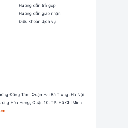
Hướng dẫn trả góp
Hướng dẫn giao nhận
Điều khoản dịch vụ
ối ổn. Độ sáng màn hình đạt mức tối đa 282
c ngoài trời. Nhưng bù lại, Dell Inspiron 7425
g hiển thị màu sắc sống động, chân thực và rõ
ường Đồng Tâm, Quận Hai Bà Trưng, Hà Nội
ường Hòa Hưng, Quận 10, TP. Hồ Chí Minh
 nhiên, nhược điểm của nó là sẽ bị nhiễu hạt khi
com