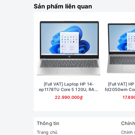
Màn hình cho chất lượng
Sản phẩm liên quan
Dell đã trang bị cho chiếc máy tính mới nhất c
hình 16: 9 đã trở nên quen thuộc trên các dòng
làm việc, lướt web, xem phim hay giải trí,…
[Full VAT] Laptop HP 14-
[Full VAT] HP
ep1178TU Core 5 120U, RAM
fd2050wm Cor
16GB, SSD 1TB, 14 inch FHD,
Ram 8GB SSD 
22.990.000₫
17.89
Windows 11
15.6inch F
Thông tin
Chính
Trang chủ
Chính 