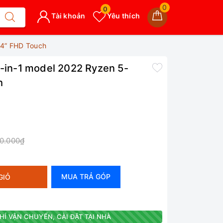
0
0
Tài khoản
Yêu thích
14” FHD Touch
2-in-1 model 2022 Ryzen 5-
h
90.000₫
MUA TRẢ GÓP
GIỎ
HÍ VẬN CHUYỂN, CÀI ĐẶT TẠI NHÀ