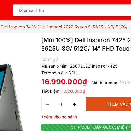
 Dell Inspiron 7425 2-in-1 model 2022 Ryzen 5-5625U 8G/ 512G/ 
[Mới 100%] Dell Inspiron 7425 
5625U 8G/ 512G/ 14” FHD Touc
Đánh giá
Mã sản phẩm:
25072022-inspiron7425
Thương hiệu:
DELL
16.990.000₫
17.9
Giá thị trường:
Tiết kiệm:
1.000.000₫
–
+
THÊM VÀO 
Thêm vào so sánh
SHIP COD TOÀN QUỐC, MIỄN P