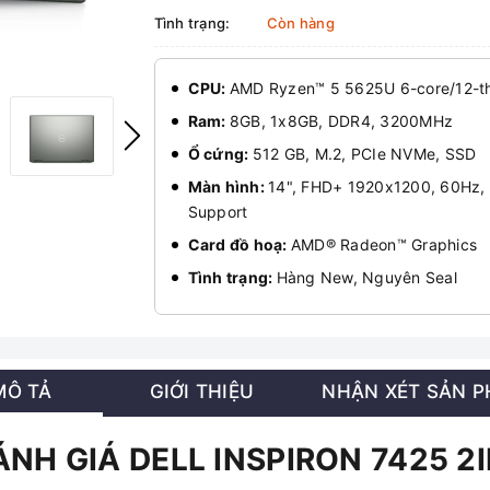
Tình trạng:
Còn hàng
CPU:
AMD Ryzen™ 5 5625U 6-core/12-th
Ram:
8GB, 1x8GB, DDR4, 3200MHz
Ổ cứng:
512 GB, M.2, PCIe NVMe, SSD
Màn hình:
14", FHD+ 1920x1200, 60Hz, 
Support
Card đồ hoạ:
AMD® Radeon™ Graphics
Tình trạng:
Hàng New, Nguyên Seal
MÔ TẢ
GIỚI THIỆU
NHẬN XÉT SẢN 
ÁNH GIÁ DELL INSPIRON 7425 2I