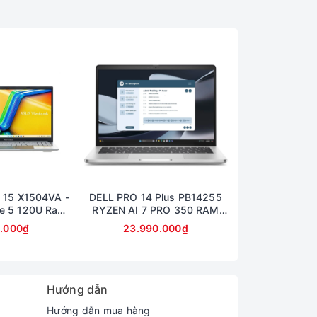
 (1920×1200 pixel). Bên cạnh đó là tỷ lệ khung
hông gian trải nghiệm hơn cho người dùng khi
 15 X1504VA -
DELL PRO 14 Plus PB14255
Dell 14 Pro Plu
e 5 120U Ram
RYZEN AI 7 PRO 350 RAM
Ram 32GB SS
B Màn 15,6inch
32GB SSD 512GB AMD
14inch Ful
0.000₫
23.990.000₫
23.990
lHD
RADEON 860M GRAPHICS
MÀN 14inch FullHD+
Hướng dẫn
Hướng dẫn mua hàng