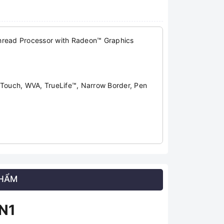
read Processor with Radeon™ Graphics
Touch, WVA, TrueLife™, Narrow Border, Pen
PHẨM
N1