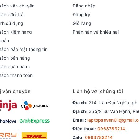
sách vận chuyển
Đăng nhập
sách đổi trả
Đăng ký
nh sử dụng
Giỏ hàng
sách kiểm hàng
Phàn nàn và khiếu nại
hoản
sách bảo mật thông tin
sách bán hàng
sách bảo hành
được đánh giá là không có gì quá đặc biệt, nó chỉ ở mức tương đ
sách thanh toán
 tính này có phần hạn chế nếu như bạn thường xuyên phải làm việ
Life không chỉ mang đến góc nhìn rộng hơn mà còn cho chất lượn
ị vận chuyển
Liên hệ với chúng tôi
Địa chỉ:
214 Trần Đại Nghĩa, ph
Địa chỉ:
355/9 Sư Vạn Hạnh, Ph
ebcam 720p ở phía trên màn hình tạo ra hình ảnh khá sắc nét. Tuy
Email:
laptopseven01@gmail.
.
Điện thoại:
0963783214
Zalo:
0963783214