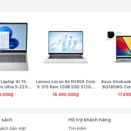
 hiển thị tốt
ủa mình một màn hình cảm ứng 14 inch cung cấp độ phân giải FHD+
 laptop Dell Inspiron. Tỷ lệ khung hình rộng hơn mang đến nhiều k
 Laptop AI 15-
Lenovo Lecoo Air N140A Core
Asus Vivobook
e Ultra 5-225U
5 315 Ram 12GB SSD 512GB
BQ185WS Cor
512GB Màn hình
Màn hình 14inch FullHD
16GB SSD 512G
0.000₫
18.490.000₫
17.49
ullHD Touch
Ful
 sách
Hỗ trợ khách hàng
sách bảo mật
Tìm kiếm