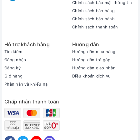
Chính sách bảo mật thông tin
Chính sách bán hàng
Chính sách bảo hành
Chính sách thanh toán
Hỗ trợ khách hàng
Hướng dẫn
Trải nghiệm nhanh chóng và mượt mà
Tìm kiếm
Hướng dẫn mua hàng
Điểm nâng cấp mạnh mẽ nhất trên laptop Gigabyte G5 GE
Đăng nhập
Hướng dẫn trả góp
đến từ bộ vi xử lý Intel Core i5 12500H. Con chip này thuộc
Đăng ký
Hướng dẫn giao nhận
thế hệ thứ 12 mới nhất, có tới 12 lõi 16 luồng, tốc độ tối đa lên
Giỏ hàng
Điều khoản dịch vụ
tới 4.5GHz, cho hiệu năng không thua kém gì những máy tính
Phàn nàn và khiếu nại
để bàn hàng đầu. Bạn có thể phát trực tuyến, chơi game,
chạy cùng lúc nhiều ứng dụng, chạy các tác vụ nặng mà
Chấp nhận thanh toán
không có bất cứ vấn đề gì. Mọi thứ đều diễn ra nhanh chóng
và trơn tru trên chiếc máy tính xách tay Gigabyte G5 nhỏ
gọn.