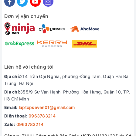
Đơn vị vận chuyển
Liên hệ với chúng tôi
Công nghệ chuyển đổi MUX
Địa chỉ:
214 Trần Đại Nghĩa, phường Đồng Tâm, Quận Hai Bà
Không chỉ mang trên mình những phần cứng ấn tượng,
Trưng, Hà Nội
Gigabyte G5 GE còn trang bị công nghệ chuyển đổi MUX.
Địa chỉ:
355/9 Sư Vạn Hạnh, Phường Hòa Hưng, Quận 10, TP.
Công nghệ này cho phép người chơi chọn chế độ chỉ sử dụng
Hồ Chí Minh
GPU rời, qua đó xuất hình trực tiếp từ card đồ họa RTX 3050
Email:
laptopseven01@gmail.com
thay vì đi qua GPU Onboard trước như thông thường. Qua đó
Điện thoại:
0963783214
hiệu suất khi chơi game và tốc độ khung hình sẽ đạt mức tối
đa.
Zalo:
0963783214
Công ty TNHH Công nghệ Bảo Châu MST: 0111294235 do Sở