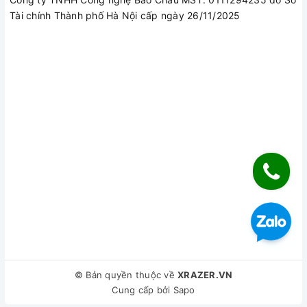
Tài chính Thành phố Hà Nội cấp ngày 26/11/2025
Tản nhiệt WindForce độc quyền
Máy tính Gigabyte luôn được hưởng lợi từ công nghệ làm mát
WindForce đọc quyền. Đây là công nghệ tản nhiệt sẽ duy trì
sự thoải mái cho máy tính trong thời gian dài ngay cả khi chơi
game nặng hay render video. Gigabyte G5 GE sử dụng 2
quạt 59 cánh, 5 ống dẫn nhiệt và 4 lỗ thông hơi, giúp laptop
© Bản quyền thuộc về
XRAZER.VN
đạt được 100% hiệu suất CPU và GPU, đồng thời vẫn đảm
Cung cấp bởi
Sapo
bảo yên tĩnh, ổn định.