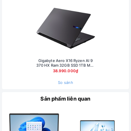
nặng
1,9kg
– nhẹ hơn rất nhiều các laptop gaming khác trên
thị trường khi cân nặng trung bình của chúng thường từ 2kg
trở lên. Kết hợp với thiết kế vỏ tối giản như trên thì chiếc
laptop Gigabyte G5 này sẽ cực kỳ gọn gàng khi bạn cất máy
vào balo cùng với nhiều vật dụng khác mà không bị vướng
víu.
Gigabyte Aero X16 Ryzen AI 9
370 HX Ram 32GB SSD 1TB Màn
hình 16inch 2.5K RTX 5070 8Gb
38.990.000₫
So sánh
Sản phẩm liên quan