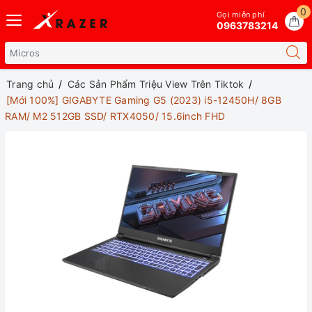
0
Gọi miễn phí
0963783214
Trang chủ
Các Sản Phẩm Triệu View Trên Tiktok
[Mới 100%] GIGABYTE Gaming G5 (2023) i5-12450H/ 8GB
RAM/ M2 512GB SSD/ RTX4050/ 15.6inch FHD