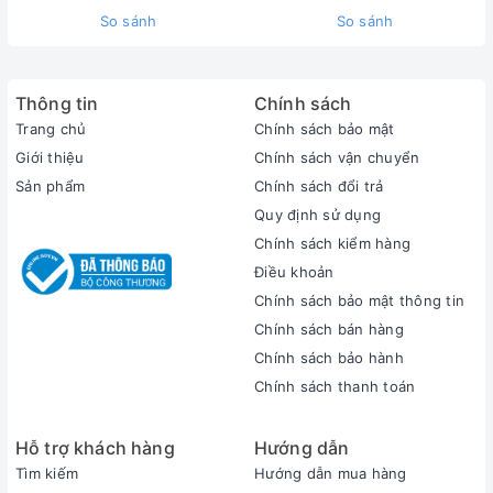
Màn hình :
So sánh
So sánh
Thông tin
Chính sách
Trang chủ
Chính sách bảo mật
Giới thiệu
Chính sách vận chuyển
Sản phẩm
Chính sách đổi trả
Quy định sử dụng
Chính sách kiểm hàng
Điều khoản
Chính sách bảo mật thông tin
Chính sách bán hàng
Chính sách bảo hành
Chính sách thanh toán
HP Envy 14-es1023dx trang bị màn hình cảm ứng 14 inch
Hỗ trợ khách hàng
Hướng dẫn
FHD (1920 x 1080) có thể gập 360 độ từ cạnh này sang
Tìm kiếm
Hướng dẫn mua hàng
cạnh khác, mang lại hình ảnh sống động, độ phân giải cao,