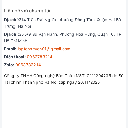
Liên hệ với chúng tôi
Địa chỉ:
214 Trần Đại Nghĩa, phường Đồng Tâm, Quận Hai Bà
Trưng, Hà Nội
Địa chỉ:
355/9 Sư Vạn Hạnh, Phường Hòa Hưng, Quận 10, TP.
Hồ Chí Minh
Là phiên bản mới nhất của năm 2024 nên không quá khó để
Email:
laptopseven01@gmail.com
hình dung hiệu năng thực sự của mẫu laptop này ở thời điểm
Điện thoại:
0963783214
hiện tại.
Zalo:
0963783214
Envy Core™ 7 150U có 10 lõi, 12 luồng và tốc độ xung nhịp
tối đa 5,4 GHz với công nghệ Turbo Boost và bộ nhớ đệm 12
Công ty TNHH Công nghệ Bảo Châu MST: 0111294235 do Sở
MB.
Tài chính Thành phố Hà Nội cấp ngày 26/11/2025
Ngoài ra, HP Envy X360 14 2024 được trang bị bộ nhớ trong
16GB DDR4 với tốc độ bus RAM 3200 MHz giúp cho việc
thực hiện đa nhiệm trở nên mượt mà, hạn chế tình trạng giật
lag dù bạn mở đồng thời nhiều tabs/ứng dụng.
Đi cùng bộ ram, Envy X360 14 2024 còn sở hữu ổ cứng
512GB PCIe NVMe M.2 SSD cùng cấp một không gian lưu trữ
thoải mái cho mọi tài liệu, hình ảnh, video, ứng dụng công