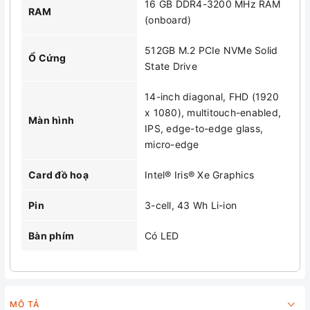
16 GB DDR4-3200 MHz RAM
RAM
(onboard)
512GB M.2 PCIe NVMe Solid
Ổ Cứng
State Drive
14-inch diagonal, FHD (1920
x 1080), multitouch-enabled,
Màn hình
IPS, edge-to-edge glass,
micro-edge
Card đồ hoạ
Intel® Iris® Xe Graphics
Pin
3-cell, 43 Wh Li-ion
Bàn phím
Có LED
MÔ TẢ