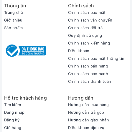
Thông tin
Chính sách
Trang chủ
Chính sách bảo mật
Giới thiệu
Chính sách vận chuyển
Sản phẩm
Chính sách đổi trả
Quy định sử dụng
Tản nhiệt tối ưu
Chính sách kiểm hàng
Thoải mái tận hưởng niềm vui chơi game của bạn trong thời
Điều khoản
gian dài mà không lo hiện tượng quá nhiệt. HP VICTUS sở hữu
Chính sách bảo mật thông tin
giải pháp tản nhiệt tiên tiến với hệ thống quạt kép, tối đa hóa
luồng không khí lưu thông. Nhờ vậy hiệu suất máy luôn được
Chính sách bán hàng
đảm bảo ổn định và ở mức tối ưu
Chính sách bảo hành
Chính sách thanh toán
Hỗ trợ khách hàng
Hướng dẫn
Tìm kiếm
Hướng dẫn mua hàng
Đăng nhập
Hướng dẫn trả góp
Đăng ký
Hướng dẫn giao nhận
Giỏ hàng
Điều khoản dịch vụ