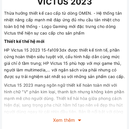
VICTUS 2023
Thừa hưởng thiết kế cao cấp từ dòng OMEN. - Hệ thống tản
nhiệt nâng cấp mạnh mẽ đáp ứng đủ nhu cầu tản nhiệt cho
toàn bộ hệ thống - Logo Gaming mới đặc trưng cho dòng
Victus thể hiện sự cao cấp cho sản phẩm
Thiết kế thế hệ mới
HP Victus 15 2023 15-fa1093dx được thiết kế tinh tế, phần
cứng hoàn thiện siêu tuyệt vời, cấu hình hấp dẫn cùng mức
giá chỉ ở tầm trung; HP Victus 15 phù hợp với mọi game thủ,
người làm multimedia,… với ngân sách vừa phải nhưng có
được sự trải nghiệm sát nhất so với những sản phẩm cao cấp.
Victus 15 2023 mang ngôn ngữ thiết kế hoàn toàn mới với
hình chữ "V" phản kim loại, thanh lịch nhưng không kém phần
mạnh mẽ cho người dùng. Thiết kế hài hòa giữa phong cách
hiện đại, sang trọng pha chút hầm hố tạo nên vẻ đẹp thu hút
người dùng ngay từ cái nhìn đầu tiên. Bản lề nổi bật với dòng
chữ Victus được chạm khắc kỹ lưỡng. Nhưng ở đâu đó, HP
Xem thêm
Victus 15 2023 mang thiết kế tản nhiệt đặc trưng của nhà HP