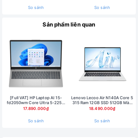
mỏng cho góc nhìn rộng, hình ảnh sống động, chân thực.
So sánh
So sánh
Đặc biệt, màn hình HP VICTUS có tần số quét 144Hz, giúp
mọi thứ trở nên mượt hơn rất nhiều, vô cùng hữu ích cho bạn,
Sản phẩm liên quan
đặc biệt là ở những tựa game fps – khi một tích tắc cũng tạo
nên sự thắng bại.
[Full VAT] HP Laptop AI 15-
Lenovo Lecoo Air N140A Core 5
fd2050wm Core Ultra 5-225U
315 Ram 12GB SSD 512GB Màn
Ram 8GB SSD 512GB Màn hình
hình 14inch FullHD
17.890.000₫
18.490.000₫
15.6inch FullHD Touch
So sánh
So sánh