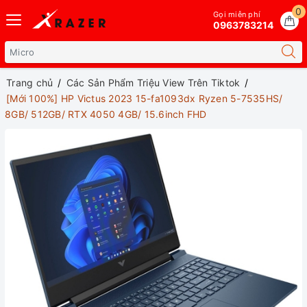
0
Gọi miễn phí
0963783214
Trang chủ
Các Sản Phẩm Triệu View Trên Tiktok
[Mới 100%] HP Victus 2023 15-fa1093dx Ryzen 5-7535HS/
8GB/ 512GB/ RTX 4050 4GB/ 15.6inch FHD