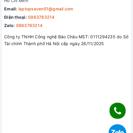
Hồ Chí Minh
trình làm việc hay giải trí của bạn dù ở bất kỳ không gian ánh
Email:
laptopseven01@gmail.com
sáng nào.
Điện thoại:
0963783214
Zalo:
0963783214
Công ty TNHH Công nghệ Bảo Châu MST: 0111294235 do Sở
Tài chính Thành phố Hà Nội cấp ngày 26/11/2025
Chiếc laptop gaming này được trang bị các cổng giao tiếp
thông dụng như: 2 cổng USB 3.2, HDMI, Jack tai nghe 3.5
mm, LAN (RJ45), Mini DisplayPort, USB 2.0, USB Type-C và
khe đọc thẻ nhớ SD, cho phép bạn truyền xuất dữ liệu thuận
lợi hơn, không cần chuyển đổi rườm rà.