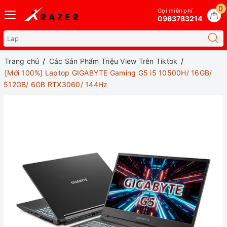
0
Gọi miễn phí
0963783214
Trang chủ
Các Sản Phẩm Triệu View Trên Tiktok
[Mới 100%] Laptop GIGABYTE Gaming G5 i5 10500H/ 16GB/
512GB/ 6GB RTX3060/ 144Hz