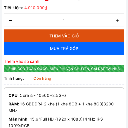
Tiết kiệm:
4.010.000₫
–
+
THÊM VÀO GIỎ
MUA TRẢ GÓP
Thêm vào so sánh
SHIP COD TOÀN QUỐC, MIỄN PHÍ VẬN CHUYỂN, CÀI ĐẶT TẠI NHÀ
Tình trạng:
Còn hàng
CPU:
Core i5- 10500H2.5GHz
RAM:
16 GBDDR4 2 khe (1 khe 8GB + 1 khe 8GB)3200
MHz
Màn hình:
15.6"Full HD (1920 x 1080)144Hz IPS
100%sRGB