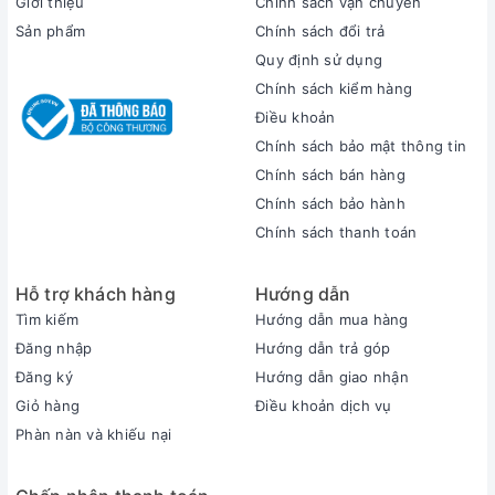
Giới thiệu
Chính sách vận chuyển
Sản phẩm
Chính sách đổi trả
Không gian lưu trữ rộng lớn đến từ ổ cứng SSD 512 GB
NVMe
Quy định sử dụng
PCle
, đồng thời hỗ trợ mở và vận hành máy hay các ứng
Chính sách kiểm hàng
dụng một cách nhanh chóng chỉ trong vài giây. Đặc biệt,
người dùng có thể dễ dàng tháo lắp thay thế bằng thanh
Điều khoản
khác tối đa
1 TB
, tối ưu hơn cho mọi yêu cầu từ bạn.
Chính sách bảo mật thông tin
Chính sách bán hàng
Nâng cấp bộ nhớ dễ dàng và thuận lợi hơn nhờ laptop được
thiết kế thêm khe cắm
HDD SATA
(nâng cấp tối đa
2 TB
)
Chính sách bảo hành
và
SSD M.2 PCIe mở rộng
(nâng cấp tối đa
1 TB
), hỗ trợ bạn
Chính sách thanh toán
làm việc và giải trí thoải mái hơn bao giờ hết.
Hỗ trợ khách hàng
Hướng dẫn
Tìm kiếm
Hướng dẫn mua hàng
Đăng nhập
Hướng dẫn trả góp
Đăng ký
Hướng dẫn giao nhận
Giỏ hàng
Điều khoản dịch vụ
Phàn nàn và khiếu nại