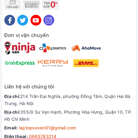
Đơn vị vận chuyển
Liên hệ với chúng tôi
Địa chỉ:
214 Trần Đại Nghĩa, phường Đồng Tâm, Quận Hai Bà
Trưng, Hà Nội
Địa chỉ:
355/9 Sư Vạn Hạnh, Phường Hòa Hưng, Quận 10, TP.
Hồ Chí Minh
Email:
laptopseven01@gmail.com
Máy được trang bị viên Pin 6 Cell, do đó thời lượng sử dụng
trung bình 3-4 giờ đối với các tác vụ văn phòng hàng ngày.
Điện thoại:
0963783214