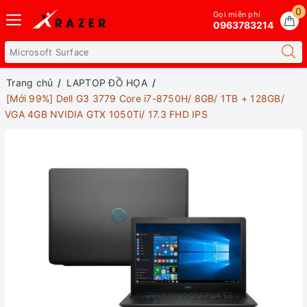
0
Gọi miễn phí
0963783214
Trang chủ
LAPTOP ĐỒ HỌA
[Mới 99%] Dell G3 3779 Core i7-8750H/ 8GB/ 1TB + 128GB/
VGA 4GB NVIDIA GTX 1050Ti/ 17.3 FHD IPS