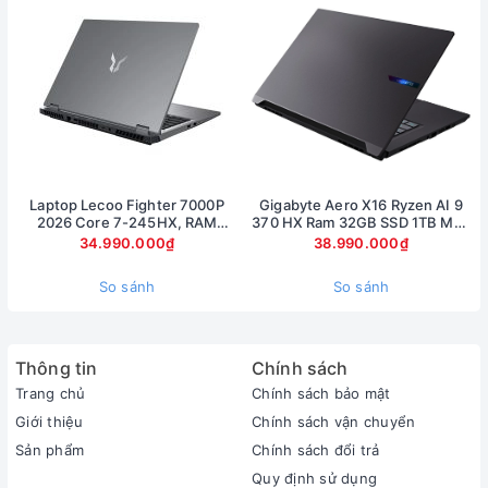
Theo công bố của nhà sản xuất,độ chuẩn màu của màn hình
đạt khoảng 65% sRGB nên việc tái tạo màu sắc hay hình ảnh
khá tốt.
Máy được trang bị đầy đủ các cổng kết nối cơ bản, phía cạnh
trái là cổng HDMI, LAN, USB 3.0, Jack Audio 3.5.
Laptop Lecoo Fighter 7000P
Gigabyte Aero X16 Ryzen AI 9
2026 Core 7-245HX, RAM
370 HX Ram 32GB SSD 1TB Màn
16GB, SSD 512GB, RTX 5060
hình 16inch 2.5K RTX 5070 8Gb
34.990.000₫
38.990.000₫
8GB, màn 16 inch 2.5K 180Hz
So sánh
So sánh
Thông tin
Chính sách
Trang chủ
Chính sách bảo mật
Giới thiệu
Chính sách vận chuyển
Sản phẩm
Chính sách đổi trả
Quy định sử dụng