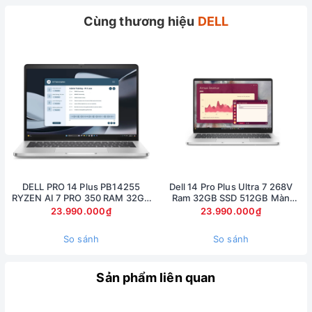
được sự tinh tế, tỉ mỉ của nhà sản xuất.
Cùng thương hiệu
DELL
Các chi tiết phần thân vỏ được hoàn thiện tiệm cận sự tuyệt
đối. Các chi tiết thừa hay bị lỗi không hề có.
Laptop Dell G3 3779 được nhà sản xuất trang bị màn hình
17.3 inch độ phân giải FullHD 1920x1080 trên tấm nền IPS.
Do đó khả năng hiển thị của máy khá tốt, đặc biệt khi chơi
những tựa game có đồ họa khủng như PUBG, CSGO, FIFA
Online hình ảnh được tái tạo hết sức sống động.
DELL PRO 14 Plus PB14255
Dell 14 Pro Plus Ultra 7 268V
RYZEN AI 7 PRO 350 RAM 32GB
Ram 32GB SSD 512GB Màn
SSD 512GB AMD RADEON 860M
14inch FullHD Touch
23.990.000₫
23.990.000₫
GRAPHICS MÀN 14inch FullHD+
So sánh
So sánh
Sản phẩm liên quan