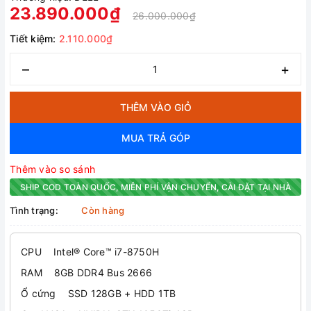
23.890.000₫
26.000.000₫
Tiết kiệm:
2.110.000₫
–
+
THÊM VÀO GIỎ
MUA TRẢ GÓP
Thêm vào so sánh
SHIP COD TOÀN QUỐC, MIỄN PHÍ VẬN CHUYỂN, CÀI ĐẶT TẠI NHÀ
Tình trạng:
Còn hàng
CPU Intel® Core™ i7-8750H
RAM 8GB DDR4 Bus 2666
Ổ cứng SSD 128GB + HDD 1TB