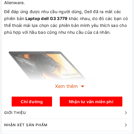
Alienware.
Để đáp ứng được nhu cầu người dùng, Dell đã ra mắt các
phiên bản
Laptop dell G3 3779
khác nhau, do đó các bạn có
thể thoải mái lựa chọn các phiên bản mình yêu thích sao cho
phù hợp với hầu bao cũng như nhu cầu của cá nhân.
Xem thêm
Chỉ đường
Nhận tư vấn miễn phí
Đối với Laptop Dell G3 3779, máy vẫn giữ được hơi hướng
GIỚI THIỆU
trong triết lý thiết kế tổng thể của Dell từ xưa đến nay. Một
chiếc máy thoạt nhìn qua trông có vẻ tối giản, không nổi bật
NHẬN XÉT SẢN PHẨM
là bao, chỉ khi xăm soi từng đường nét, bạn mới có thể thấy