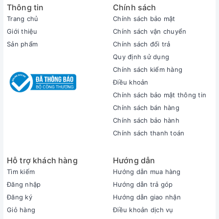
việc nặng nhiều, nhanh chóng chỉ trong vài giây.
Thông tin
Chính sách
Trang chủ
Chính sách bảo mật
Giới thiệu
Chính sách vận chuyển
Sản phẩm
Chính sách đổi trả
Quy định sử dụng
Chính sách kiểm hàng
Điều khoản
Chính sách bảo mật thông tin
Chính sách bán hàng
Chính sách bảo hành
Chính sách thanh toán
Hỗ trợ khách hàng
Hướng dẫn
Màn hình
Tìm kiếm
Hướng dẫn mua hàng
Đăng nhập
Hướng dẫn trả góp
Dell Gaming G15 5530 sở hữu màn hình có kích
Đăng ký
Hướng dẫn giao nhận
thước 15.6 inch, độ phân giải Full HD đem lại những
Giỏ hàng
Điều khoản dịch vụ
khung hình sắc nét, chi tiết trên từng khung hình.