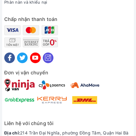
Phàn nàn và khiếu nại
Tần số quét lên đến 165Hz cho cảm giác sử dụng
mượt mà, bắt trọn mọi chuyển động với những tựa
Chấp nhận thanh toán
game FPS, đó sẽ là lợi thế của bạn khi sở hữu em nó.
Ngoài ra, với thiết kế viền màn hình siêu mỏng khiến
tổng thể màn hình máy trở nên lớn hơn, tạo cảm giác
vô cực khi sử dụng.
Đơn vị vận chuyển
Liên hệ với chúng tôi
Địa chỉ:
214 Trần Đại Nghĩa, phường Đồng Tâm, Quận Hai Bà