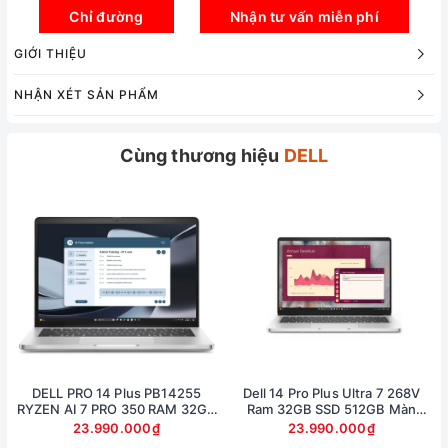
Chỉ đường
Nhận tư vấn miễn phí
GIỚI THIỆU
NHẬN XÉT SẢN PHẨM
Cùng thương hiệu
DELL
Hiệu năng mạnh mẽ
Dell Gaming G15 5530 được trang bị cấu hình mạnh
mẽ giúp cho các game thủ chiến game mượt mà. Dell
Gaming G15 5530 sở hữu cấu hình cực khỏe với chip
Intel® Core™ i5-13450HX mới 2023 có 10 nhân 16
luồng. Xung nhịp dao động từ 3.3Ghz đến 4.6Ghz,
DELL PRO 14 Plus PB14255
Dell 14 Pro Plus Ultra 7 268V
cùng bộ nhớ đệm 20MB Cache giúp máy có thể thực
RYZEN AI 7 PRO 350 RAM 32GB
Ram 32GB SSD 512GB Màn
SSD 512GB AMD RADEON 860M
14inch FullHD Touch
hiện được nhiều tác vụ đồng thời hơn, tiết kiệm thời
23.990.000₫
23.990.000₫
GRAPHICS MÀN 14inch FullHD+