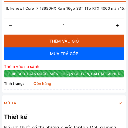
[Likenew] Core i7 13650HX Ram 16gb SST 1Tb RTX 4060 màn 15.6
–
+
THÊM VÀO GIỎ
MUA TRẢ GÓP
Thêm vào so sánh
SHIP COD TOÀN QUỐC, MIỄN PHÍ VẬN CHUYỂN, CÀI ĐẶT TẠI NHÀ
Tình trạng:
Còn hàng
MÔ TẢ
Thiết kế
Nói về thiết kế thì những chiếc laptop Dell gaming