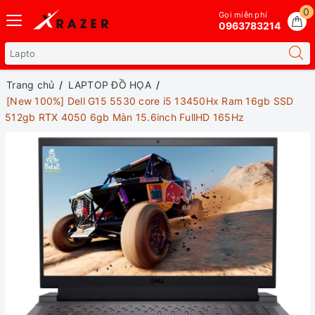
0
Gọi miễn phí
0963783214
Trang chủ
LAPTOP ĐỒ HỌA
[New 100%] Dell G15 5530 core i5 13450Hx Ram 16gb SSD
512gb RTX 4050 6gb Màn 15.6inch FullHD 165Hz