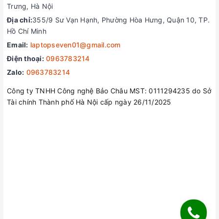
Trưng, Hà Nội
Địa chỉ:
355/9 Sư Vạn Hạnh, Phường Hòa Hưng, Quận 10, TP.
Hồ Chí Minh
Email:
laptopseven01@gmail.com
Điện thoại:
0963783214
Zalo:
0963783214
Hệ thống tản nhiệt
Công ty TNHH Công nghệ Bảo Châu MST: 0111294235 do Sở
Tài chính Thành phố Hà Nội cấp ngày 26/11/2025
Thiết kế tản nhiệt tiên tiến, lấy cảm hứng từ
Alienware với bốn ống dẫn nhiệt và quạt cải tiến với
các cánh siêu mỏng giúp tăng diện tích trao đổi nhiệt
. Ngoài ra, có sẵn với các cấu hình đồ họa chọn lọc ,
Buồng hơi và vật liệu giao diện nhiệt Element 31 kết
hợp với nhau để giữ cho máy tính xách tay luôn mát
mẻ ngay cả trong những phân đoạn hỗn loạn nhất
trong trò chơi.