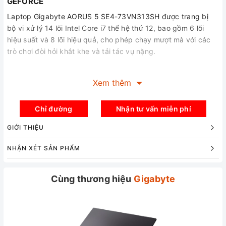
GEFORCE
Laptop Gigabyte AORUS 5 SE4-73VN313SH được trang bị
bộ vi xử lý 14 lõi Intel Core i7 thế hệ thứ 12, bao gồm 6 lõi
hiệu suất và 8 lõi hiệu quả, cho phép chạy mượt mà với các
trò chơi đòi hỏi khắt khe và tải tác vụ nặng.
GPU máy tính NVIDIA GeForce RTX 30 Series cung cấp năng
Xem thêm
lượng cho máy tính xách tay nhanh nhất thế giới dành cho
game thủ và người sáng tạo. Chúng được xây dựng với
Chỉ đường
Nhận tư vấn miễn phí
Ampere – kiến ​​trúc RTX thế hệ thứ 2 của NVIDIA – để mang
đến cho bạn đồ họa theo dõi tia chân thực nhất và các tính
GIỚI THIỆU
năng AI tiên tiến như NVIDIA DLSS. Các công nghệ Max-Q
NHẬN XÉT SẢN PHẨM
mới sử dụng AI để cho phép máy tính xách tay mỏng, hiệu
suất cao nhanh hơn và tốt hơn bao giờ hết.
Cùng thương hiệu
Gigabyte
MÀN HÌNH CHUẨN GAMING
Laptop Gigabyte AORUS 5 SE4-73VN313SH được thiết kế 3
viền mỏng 3mm, tốc độ làm mới cao với độ phân giải FHD