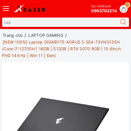
0
Gọi miễn phí
0963783214
Trang chủ
LAPTOP GAMING
[NEW 100%] Laptop GIGABYTE AORUS 5 SE4-73VN313SH
(Core i7-12700H | 16GB | 512GB | RTX 3070 8GB | 15.6inch
FHD 144 Hz | Win 11 | Đen)