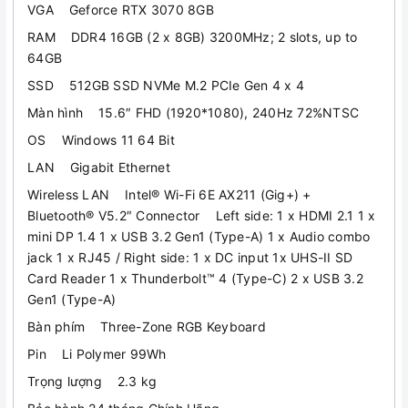
VGA Geforce RTX 3070 8GB
RAM DDR4 16GB (2 x 8GB) 3200MHz; 2 slots, up to
64GB
SSD 512GB SSD NVMe M.2 PCIe Gen 4 x 4
Màn hình 15.6″ FHD (1920*1080), 240Hz 72%NTSC
OS Windows 11 64 Bit
LAN Gigabit Ethernet
Wireless LAN Intel® Wi-Fi 6E AX211 (Gig+) +
Bluetooth® V5.2″ Connector Left side: 1 x HDMI 2.1 1 x
mini DP 1.4 1 x USB 3.2 Gen1 (Type-A) 1 x Audio combo
jack 1 x RJ45 / Right side: 1 x DC input 1x UHS-II SD
Card Reader 1 x Thunderbolt™ 4 (Type-C) 2 x USB 3.2
Gen1 (Type-A)
Bàn phím Three-Zone RGB Keyboard
Pin Li Polymer 99Wh
Trọng lượng 2.3 kg