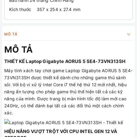
Bảo hành 24 tháng Chính Hãng
Kích thước 357 x 254 x 27.4 mm
MÔ TẢ
MÔ TẢ
THIẾT KẾ Laptop Gigabyte AORUS 5 SE4-73VN313SH
Máy tính xách tay chơi game Laptop Gigabyte AORUS 5 SE4-
73VN313SH được thiết kế dành cho những game thủ sành
sỏi. Với bộ vi xử lý Intel Core i7 thế hệ thứ 12 mới nhất, hiệu
năng ấn tượng cho phép game thủ thể hiện tất cả các kỹ
năng của mình. Được trang bị màn hình tốc độ làm mới cao
240Hz, có thể đánh bại tất cả các đối thủ một cách chính
xác.
HIỆU NĂNG VƯỢT TRỘT VỚI CPU INTEL GEN 12 VÀ