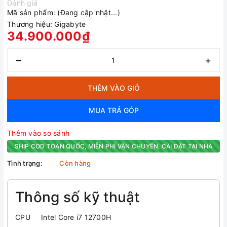
Đánh giá
Mã sản phẩm:
(Đang cập nhật...)
Thương hiệu:
Gigabyte
34.900.000₫
–
+
THÊM VÀO GIỎ
MUA TRẢ GÓP
Thêm vào so sánh
SHIP COD TOÀN QUỐC, MIỄN PHÍ VẬN CHUYỂN, CÀI ĐẶT TẠI NHÀ
Tình trạng:
Còn hàng
Thông số kỹ thuật
CPU Intel Core i7 12700H