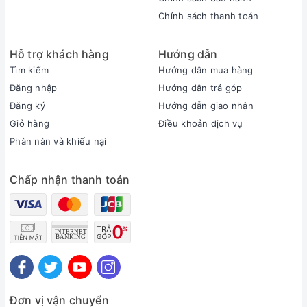
Chính sách thanh toán
Tổng kết,
laptop Gaming Gigabyte AORUS 5 SE4-
73VN313SH
đáp ứng đủ các tiêu chuẩn của người chơi
Hỗ trợ khách hàng
Hướng dẫn
chuyên nghiệp. Bên cạnh đó, AORUS 5 cũng mang đến cho
Tìm kiếm
Hướng dẫn mua hàng
bạn hiệu ứng hiển thị tốt nhất và chân thực trong các trò
Đăng nhập
Hướng dẫn trả góp
chơi. Nhanh tay tới
Xrazer
để rinh máy về nhà thôi!!!!!
Đăng ký
Hướng dẫn giao nhận
Liên hệ ngay đội ngũ hỗ trợ để nhận bộ quà tặng hấp dẫn
Giỏ hàng
Điều khoản dịch vụ
Phàn nàn và khiếu nại
Chấp nhận thanh toán
Đơn vị vận chuyển