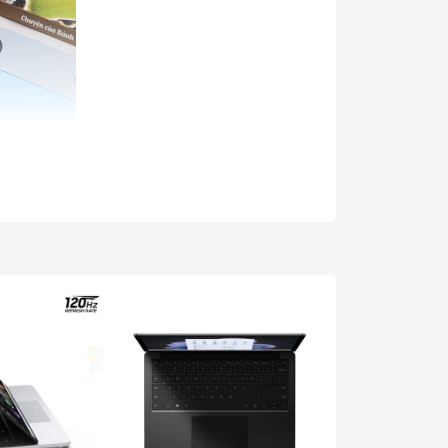
rau chuốt trong từng đường nét thiết kế và chất
từ phần khung viền màn hình cho đến khung đế
òng sản phẩm Surface Laptop của Microsoft. Độ
g đem lại khả năng di động hoàn hảo trong mọi