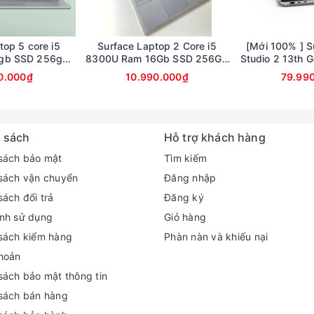
top 5 core i5
Surface Laptop 2 Core i5
[Mới 100% ] S
gb SSD 256gb
8300U Ram 16Gb SSD 256Gb
Studio 2 13th Ge
inch 2.5K
màn 13.5inch 2,5K cảm ứng
64GB RAM, 1T
0.000₫
10.990.000₫
79.99
GeForce 
 sách
Hỗ trợ khách hàng
sách bảo mật
Tìm kiếm
sách vận chuyển
Đăng nhập
sách đổi trả
Đăng ký
nh sử dụng
Giỏ hàng
sách kiểm hàng
Phàn nàn và khiếu nại
hoản
rỡ, loa kép Dolby Audio
sách bảo mật thông tin
hước 12.4 inch, độ phân giải 1536 x 1024 với mật độ điểm ảnh 14
sách bán hàng
lossy có độ phủ màu cực cao ở mức 100%sRGB, cho màu sắc tươi s