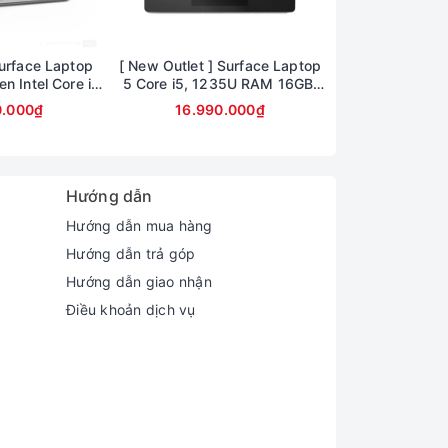
urface Laptop
[ New Outlet ] Surface Laptop
Surface Pro 1
n Intel Core i7,
5 Core i5, 1235U RAM 16GB,
Black intel Cor
B SSD NVIDIA
SSD 256GB, 13.5INCH 2.5K (
RAM 16GB 
0.000₫
16.990.000₫
41.990
RTX 4060
Bảo hành 6 tháng )
Hướng dẫn
Hướng dẫn mua hàng
Hướng dẫn trả góp
Hướng dẫn giao nhận
Điều khoản dịch vụ
8PPI đủ để đáp ứng tốt mọi nhu cầu làm việc
áng và rực rỡ hơn so với tấm nền IPS Matte