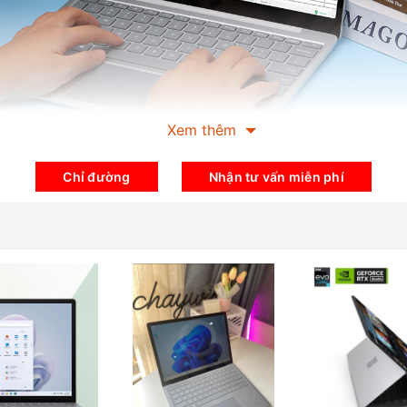
Xem thêm
Ứng . Dung Lượng Pin lên đến 12H
Chỉ đường
Nhận tư vấn miễn phí
e, Surface Laptop Go vẫn mang trong mình sự cao cấp, cầu kỳ và t
 thiết kế của máy, vuông vức nhưng vẫn bo tròn một cách tinh tế 
crosoft Surface Laptop Go là chiếc laptop mỏng nhẹ nhất trong d
.69mm, kết hợp với màn hình nhỏ gọn 12.4 inch và cân nặng 1.1k