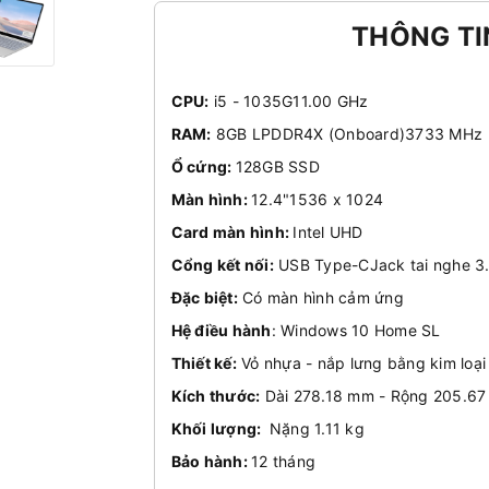
THÔNG TI
CPU:
i5 - 1035G11.00 GHz
RAM:
8GB LPDDR4X (Onboard)3733 MHz
Ổ cứng:
128GB SSD
Màn hình:
12.4"1536 x 1024
Card màn hình:
Intel UHD
Cổng kết nối:
USB Type-CJack tai nghe 3.
Đặc biệt:
Có màn hình cảm ứng
Hệ điều hành
: Windows 10 Home SL
Thiết kế:
Vỏ nhựa - nắp lưng bằng kim loại
Kích thước:
Dài 278.18 mm - Rộng 205.6
Khối lượng:
Nặng 1.11 kg
Bảo hành:
12 tháng