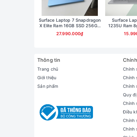
Surface Laptop 7 Snapdragon
Surface Lap
X Elite Ram 16GB SSD 256GB
1235U Ram 8
màn 13.8inch 2,5K
màn 13.5
27.990.000₫
15.99
Thông tin
Chính
Trang chủ
Chính 
Giới thiệu
Chính 
Sản phẩm
Chính 
Quy đị
Chính 
Điều k
Màn hình IPS Glossy 300 nits, 100% sRGB rực 
Chính 
Microsoft Surface Laptop Go có màn hình kích t
Chính 
văn phòng. Tấm nền màn hình của máy là IPS G