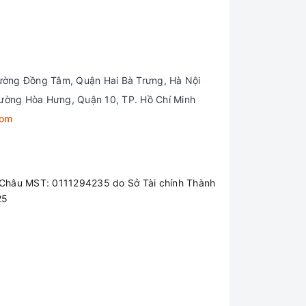
ip Intel Core i5 1035G1 Ice Lake thế hệ thứ 10
o với nhu cầu làm việc văn phòng hay so với
 có thể cân tốt mọi công việc văn phòng và cả
ường Đồng Tâm, Quận Hai Bà Trưng, Hà Nội
X thế hệ mới, dung lượng 8 GB thoải mái cho
ường Hòa Hưng, Quận 10, TP. Hồ Chí Minh
com
Châu MST: 0111294235 do Sở Tài chính Thành
25