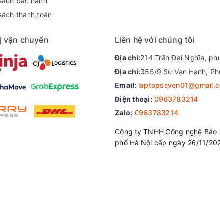
sách bảo hành
sách thanh toán
ại trang bị cho Surface Laptop Go một cấu hình rất tốt với con ch
ị vận chuyển
Liên hệ với chúng tôi
ệ Turbo Boost 2.0 tốc độ tối đa lên đến 3.6GHz, một mức rất cao s
siêu nhẹ. Với bộ vi xử lý Intel Core i5 1035G1, Surface Laptop Go
Địa chỉ:
214 Trần Đại Nghĩa, ph
c vụ đồ họa thông thường. Máy được trang bị RAM onboard LPDDR4
Địa chỉ:
355/9 Sư Vạn Hạnh, Ph
với 3733 MHz giúp bạn xử lý công việc nhanh chóng.
Email:
laptopseven01@gmail.
Điện thoại:
0963783214
Zalo:
0963783214
Công ty TNHH Công nghệ Bảo 
phố Hà Nội cấp ngày 26/11/20