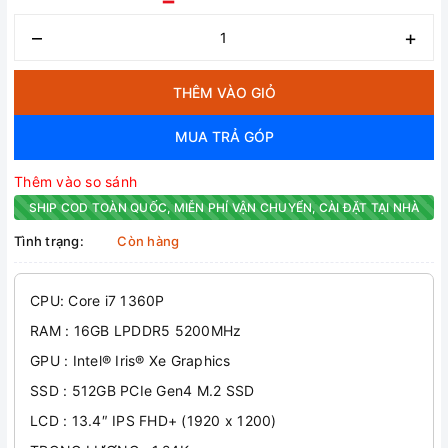
–
+
THÊM VÀO GIỎ
MUA TRẢ GÓP
Thêm vào so sánh
SHIP COD TOÀN QUỐC, MIỄN PHÍ VẬN CHUYỂN, CÀI ĐẶT TẠI NHÀ
Tình trạng:
Còn hàng
CPU: Core i7 1360P
RAM : 16GB LPDDR5 5200MHz
GPU : Intel® Iris® Xe Graphics
SSD : 512GB PCIe Gen4 M.2 SSD
LCD : 13.4″ IPS FHD+ (1920 x 1200)