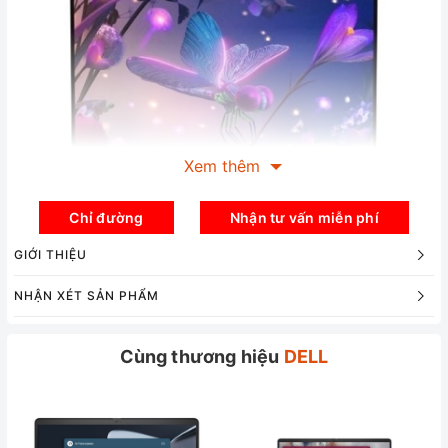
Xem thêm
Chỉ đường
Nhận tư vấn miễn phí
GIỚI THIỆU
NHẬN XÉT SẢN PHẨM
Chiếc máy này được thiết kế cho người dùng thường xuyên
Cùng thương hiệu
DELL
di chuyển và cần một chiếc laptop mỏng nhẹ.
Dell XPS 13
Plus 9320
nặng chỉ 1,24 Kg, giúp bạn dễ dàng mang theo
bất cứ đâu.