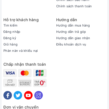
Chính sách thanh toán
Hỗ trợ khách hàng
Hướng dẫn
Tìm kiếm
Hướng dẫn mua hàng
Đăng nhập
Hướng dẫn trả góp
Đăng ký
Hướng dẫn giao nhận
Giỏ hàng
Điều khoản dịch vụ
Phàn nàn và khiếu nại
Chấp nhận thanh toán
ForcePad giống với Trackpad trên các máy
Mac, tức là người dùng không phải nhấn vật lý
mà là mô tơ rung bên dưới để tạo ra cảm giác
nhấn. Ngoài ra, hàng Fn cũng được thiết kế
Đơn vị vận chuyển
mới, chuyển sang định dạng ngang và được